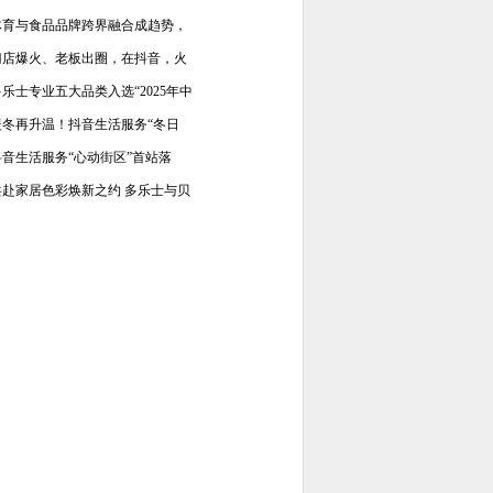
体育与食品品牌跨界融合成趋势，
门店爆火、老板出圈，在抖音，火
多乐士专业五大品类入选“2025年中
暖冬再升温！抖音生活服务“冬日
抖音生活服务“心动街区”首站落
共赴家居色彩焕新之约 多乐士与贝