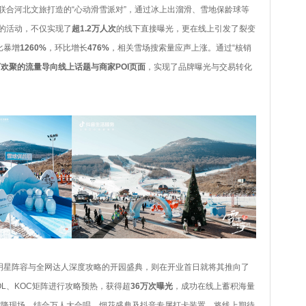
联合河北文旅打造的“心动滑雪派对”，通过冰上出溜滑、雪地保龄球等
的活动，不仅实现了
超1.2万人次
的线下直接曝光，更在线上引发了裂变
比暴增
1260%
，环比增长
476%
，相关雪场搜索量应声上涨。通过“核销
欢聚的流量导向线上话题与商家POI页面
，实现了品牌曝光与交易转化
明星阵容与全网达人深度攻略的开园盛典，则在开业首日就将其推向了
L、KOC矩阵进行攻略预热，获得超
36万次曝光
，成功在线上蓄积海量
容空降现场，结合万人大合唱、烟花盛典及抖音专属打卡装置，将线上期待