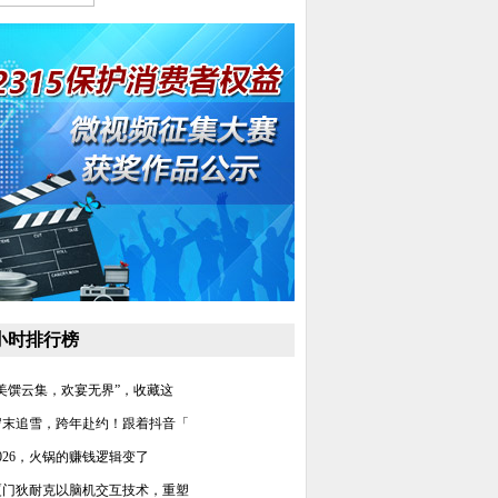
4小时排行榜
“美馔云集，欢宴无界”，收藏这
岁末追雪，跨年赴约！跟着抖音「
2026，火锅的赚钱逻辑变了
厦门狄耐克以脑机交互技术，重塑