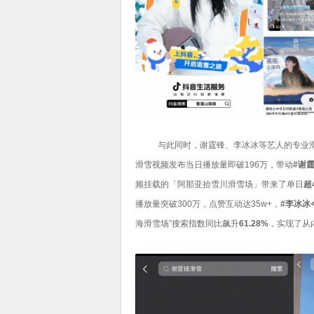
与此同时，谢霆锋、李冰冰等艺人的专业
滑雪视频发布当日播放量即破196万，带动
#谢
频挂载的「阿那亚拾雪川滑雪场」带来了单日
超
播放量突破300万，点赞互动达35w+，
#李冰冰
海滑雪场”搜索指数同比飙升
61.28%
，实现了从