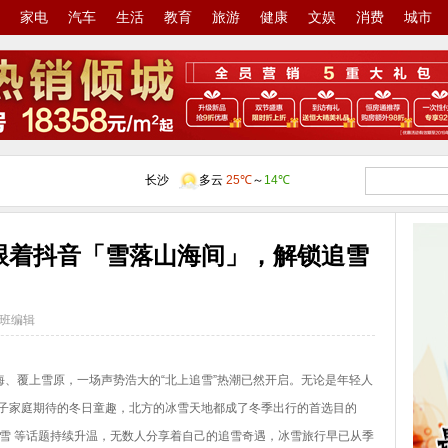
家电
汽车
生活
教育
旅游
健康
文娱
消费
城市
跟着抖音「雪落山海间」，解锁追雪
班编辑
、覆上雪原，一场声势浩大的“北上追雪”热潮已然开启。无论是年轻人
子家庭期待的冬日童趣，北方的冰雪天地都成了冬季出行的首选目的
玩雪 等话题持续升温，无数人分享着自己的追雪奇遇，冰雪旅行早已从季