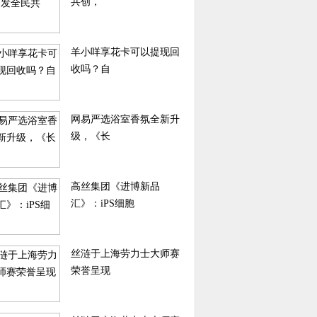
共创，
羊小咩享花卡可以提现回
收吗？自
网易严选浴室香氛全新升
级，《长
高丝集团《进博新品
汇》：iPS细胞
丝涟于上海劳力士大师赛
荣誉呈现