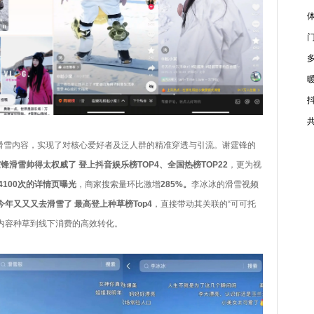
滑雪内容，实现了对核心爱好者及泛人群的精准穿透与引流。谢霆锋的
霆锋滑雪帅得太权威了 登上抖音娱乐榜TOP4、全国热榜TOP22
，更为视
4100次的详情页曝光
，商家搜索量环比激增
285%。
李冰冰的滑雪视频
今年又又又去滑雪了 最高登上种草榜Top4
，直接带动其关联的“可可托
内容种草到线下消费的高效转化。