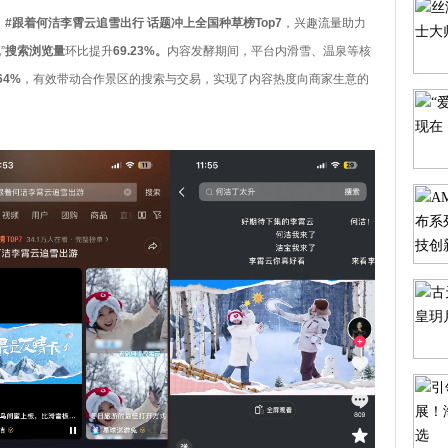
，
#跟着何洁李霄云追雪出行 话题冲上全国种草榜Top7
，兴趣流量助力
”
搜索浏览量
环比提升
69.23%。
内容发酵期间，平台内滑雪、温泉等核
64%
，有效带动合作景区的搜索与交易，实现了内容热度向商家生意的