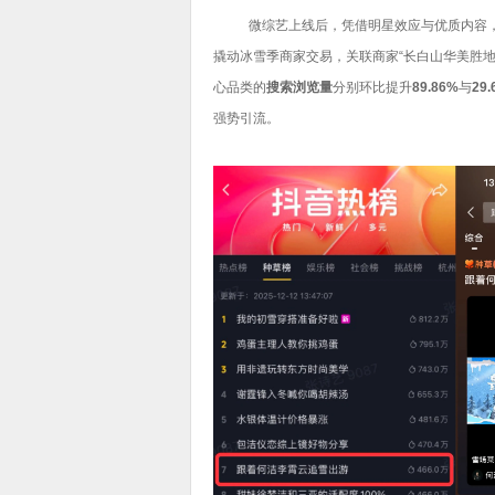
微综艺上线后，凭借明星效应与优质内容
撬动冰雪季商家交易，关联商家“长白山华美胜地
心品类的
搜索浏览量
分别环比提升
89.86%
与
29.
强势引流。