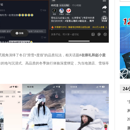
式视角演绎了冬日“滑雪+度假”的品质玩法，相关话题
#在崇礼和赵小棠
一目的地与沉浸式、高品质的冬季旅行体验深度绑定，为当地酒店、雪场等
2