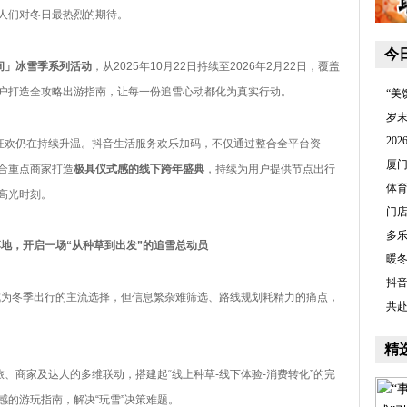
人们对冬日最热烈的期待。
今
间」冰雪季系列活动
，从2025年10月22日持续至2026年2月22日，覆盖
户打造全攻略出游指南，让每一份追雪心动都化为真实行动。
“美
岁
20
狂欢仍在持续升温。抖音生活服务欢乐加码，不仅通过整合全平台资
厦
合重点商家打造
极具仪式感的线下跨年盛典
，持续为用户提供节点出行
体
高光时刻。
门
多乐
落地，开启一场“从种草到出发”的追雪总动员
暖
抖音
成为冬季出行的主流选择，但信息繁杂难筛选、路线规划耗精力的痛点，
共赴
精
、商家及达人的多维联动，搭建起“线上种草-线下体验-消费转化”的完
的游玩指南，解决“玩雪”决策难题。