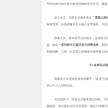
节性休闲活动升级为备受追捧的生活方式，藏着
这个冬天，抖音生活服务推出
「雪落山海
林海雪原、乐园奇趣等五大核心冰雪场景，为用
随着元旦、新年等节点的临近，这场冬日
源，输出
一系列跨年主题活动与消费攻略
，更联
的最优解，让每一次追雪之旅都成为值得铭记的
01 多维玩法
随着北方冰雪游热度持续攀升，“追雪”已
仍让不少人望而却步。
在此趋势下，抖音生活服务通过明星、文旅
整链路，将分散的北方冰雪资源，整合为清晰可感