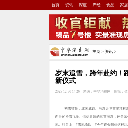
首页
资讯
深度
产经
食品
家居
主页
>
资讯
>
岁末追雪，跨年赴约！
新仪式
2025-12-30 14:26
来源：中华消费网
编辑：值
初雪铺卷，北国成诗。当漫天飞雪漫过林海
向往的滑雪飞驰、情侣青睐的冰雪浪漫，还是亲
地。抖音上，#雪地撒欢、#今年谁会陪你这样