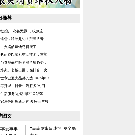
日推荐
馔云集，欢宴无界”，收藏这
末追雪，跨年赴约！跟着抖音「
26，火锅的赚钱逻辑变了
门狄耐克以脑机交互技术，重塑
育与食品品牌跨界融合成趋势，
店爆火、老板出圈，在抖音，火
士专业五大品类入选“2025年中
冬再升温！抖音生活服务“冬日
生活服务“心动街区”首站落
家居色彩焕新之约 多乐士与贝
选图文
“事事发事事成”引发全民