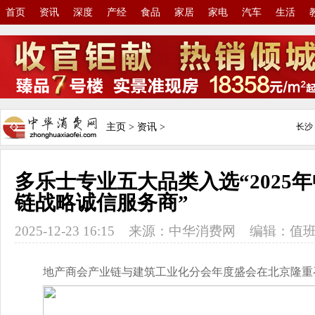
首页
资讯
深度
产经
食品
家居
家电
汽车
生活
主页
>
资讯
>
多乐士专业五大品类入选“2025
链战略诚信服务商”
2025-12-23 16:15
来源：中华消费网
编辑：值
地产商会产业链与建筑工业化分会年度盛会在北京隆重